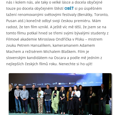
nás i kolem nás, ale taky o velké lásce a docela obyčejné
touze po docela obyčejném štěstí
OBĚŤ
si po úspěšném
tažení renomovanými světovými festivaly (Benátky, Toronto,
Pusan atd.) konečně odbyl svoji českou premiéru. Mám
radost, že ten film vznikl. A ještě víc mě těší, že jsem se na
tomto filmu potkal hned se třemi svými bývalými studenty z
Filmové akademie Miroslava Ondříčka v Písku – mistrem
zvuku Petrem Hansalíkem, kameramanem Adamem
Machem a režisérem Michalem Blaškem. Film je
slovenským kandidátem na Oscara a podle mě jedním z
nejlepších českých filmů roku. Nenechte si ho ujít!