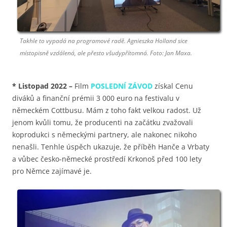
Takhle to vypadá na programové radě. Agnieszka Holland sice
místopisně vzdálená, ale přesto všudypřítomná. Foto: Jan Maxa.
*
Listopad 2022
–
Film
POSLEDNÍ ZÁVOD
získal Cenu
diváků a finanční prémii 3 000 euro na festivalu v
německém Cottbusu. Mám z toho fakt velkou radost. Už
jenom kvůli tomu, že producenti na začátku zvažovali
koprodukci s německými partnery, ale nakonec nikoho
nenašli. Tenhle úspěch ukazuje, že příběh Hanče a Vrbaty
a vůbec česko-německé prostředí Krkonoš před 100 lety
pro Němce zajímavé je.