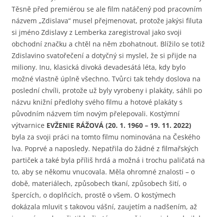
Těsně před premiérou se ale film natáčený pod pracovním
názvem „Zdislava“ musel přejmenovat, protože jakýsi filuta
si jméno Zdislavy z Lemberka zaregistroval jako svoji
obchodní značku a chtěl na něm zbohatnout. Blížilo se totiž
Zdislavino svatořečení a dotyčný si myslel, že si přijde na
miliony. Inu, klasická divoká devadesátá léta, kdy bylo
možné vlastně úplně všechno. Tvůrci tak tehdy doslova na
poslední chvíli, protože už byly vyrobeny i plakáty, sáhli po
názvu knižní předlohy svého filmu a hotové plakáty s
původním názvem tím novým přelepovali. Kostýmní
výtvarnice
EVŽENIE RÁŽOVÁ (20. 1. 1960 – 19. 11. 2022)
byla za svoji práci na tomto filmu nominována na Českého
lva. Poprvé a naposledy. Nepatřila do žádné z filmařských
partiček a také byla příliš hrdá a možná i trochu paličatá na
to, aby se někomu vnucovala. Měla ohromné znalosti – o
době, materiálech, způsobech tkaní, způsobech šití, o
špercích, o doplňcích, prostě o všem. O kostýmech
dokázala mluvit s takovou vášní, zaujetím a nadšením, až