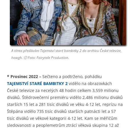
A tímto předávám Tajemství staré bambitky 2 do archivu České televize,
howgh. 🙂 Foto: Fairytale Production.
*
Prosinec 2022
–
Sečteno a podtrženo, pohádku
TAJEMSTVÍ STARÉ BAMBITKY 2
vidělo na obrazovkách
České televize za necelých 48 hodin celkem 3,559 milionu
diváků. Štědrovečerní premiéru vidělo 2,486 milionu diváků
starších 15 let a 281 tisíc diváků ve věku 4-12 let, reprízu na
Štěpána vidělo 735 tisíc diváků starších patnácti let a 57
tisíc diváků ve věkové kategorii 4-12 let. Kam se měřičům
sledovanosti a peoplemetrům ztrácí věková skupina 12 až