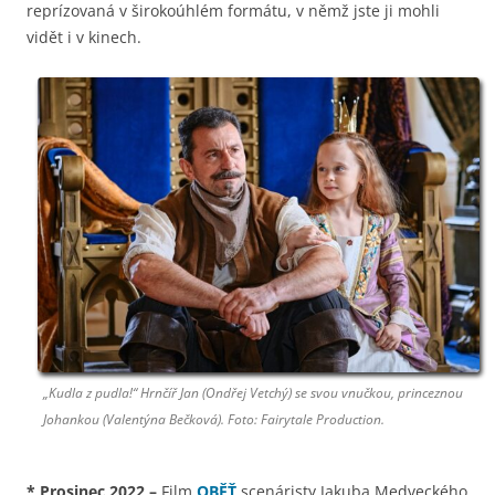
reprízovaná v širokoúhlém formátu, v němž jste ji mohli
vidět i v kinech.
„Kudla z pudla!“ Hrnčíř Jan (Ondřej Vetchý) se svou vnučkou, princeznou
Johankou (Valentýna Bečková). Foto: Fairytale Production.
*
Prosinec 2022
–
Film
OBĚŤ
scenáristy Jakuba Medveckého