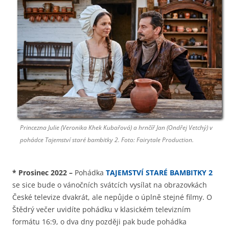
Princezna Julie (Veronika Khek Kubařová) a hrnčíř Jan (Ondřej Vetchý) v
pohádce Tajemství staré bambitky 2. Foto: Fairytale Production.
*
Prosinec 2022
–
Pohádka
TAJEMSTVÍ STARÉ BAMBITKY 2
se sice bude o vánočních svátcích vysílat na obrazovkách
České televize dvakrát, ale nepůjde o úplně stejné filmy. O
Štědrý večer uvidíte pohádku v klasickém televizním
formátu 16:9, o dva dny později pak bude pohádka