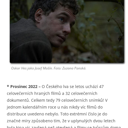
Oskar Hes jako Josef Mašín. Foto: Zuzana Panská.
*
Prosinec 2022
–
O Českého lva se letos uchází 47
celovečerních hraných filmů a 32 celovečerních
dokumentů. Celkem tedy 79 celovečerních snímků! V
jednom kalendářním roce u nás nikdy víc filmů do
distribuce uvedeno nebylo. Toto extrémní číslo je do
značné míry způsobeno tím, že v uplynulých dvou letech
byla kina víc zavřená než otevřená a filmy se tvůrcům doma