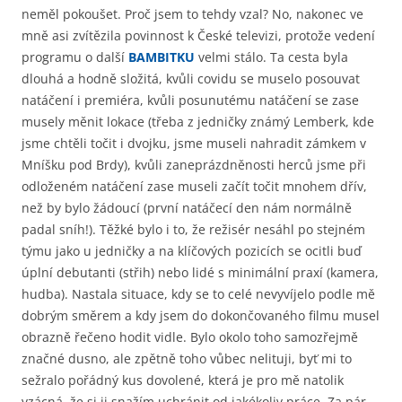
neměl pokoušet. Proč jsem to tehdy vzal? No, nakonec ve
mně asi zvítězila povinnost k České televizi, protože vedení
programu o další
BAMBITKU
velmi stálo. Ta cesta byla
dlouhá a hodně složitá, kvůli covidu se muselo posouvat
natáčení i premiéra, kvůli posunutému natáčení se zase
musely měnit lokace (třeba z jedničky známý Lemberk, kde
jsme chtěli točit i dvojku, jsme museli nahradit zámkem v
Mníšku pod Brdy), kvůli zaneprázdněnosti herců jsme při
odloženém natáčení zase museli začít točit mnohem dřív,
než by bylo žádoucí (první natáčecí den nám normálně
padal sníh!). Těžké bylo i to, že režisér nesáhl po stejném
týmu jako u jedničky a na klíčových pozicích se ocitli buď
úplní debutanti (střih) nebo lidé s minimální praxí (kamera,
hudba). Nastala situace, kdy se to celé nevyvíjelo podle mě
dobrým směrem a kdy jsem do dokončovaného filmu musel
obrazně řečeno hodit vidle. Bylo okolo toho samozřejmě
značné dusno, ale zpětně toho vůbec nelituji, byť mi to
sežralo pořádný kus dovolené, která je pro mě natolik
vzácná, že si ji snažím uchránit od jakékoliv práce. Za pár