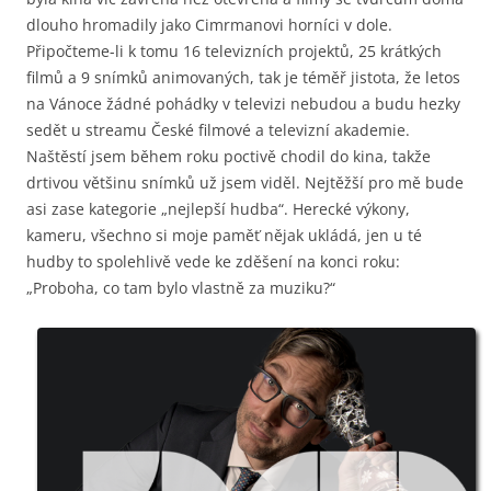
dlouho hromadily jako Cimrmanovi horníci v dole.
Připočteme-li k tomu 16 televizních projektů, 25 krátkých
filmů a 9 snímků animovaných, tak je téměř jistota, že letos
na Vánoce žádné pohádky v televizi nebudou a budu hezky
sedět u streamu České filmové a televizní akademie.
Naštěstí jsem během roku poctivě chodil do kina, takže
drtivou většinu snímků už jsem viděl. Nejtěžší pro mě bude
asi zase kategorie „nejlepší hudba“. Herecké výkony,
kameru, všechno si moje paměť nějak ukládá, jen u té
hudby to spolehlivě vede ke zděšení na konci roku:
„Proboha, co tam bylo vlastně za muziku?“