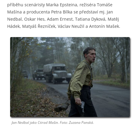
příběhu scenáristy Marka Epsteina, režiséra Tomáše
Mašína a producenta Petra Bílka se představí mj. Jan
Nedbal, Oskar Hes, Adam Ernest, Tatiana Dyková, Matěj
Hádek, Matyáš Řezníček, Václav Neužil a Antonín Mašek.
Jan Nedbal jako Ctirad Mašin. Foto: Zuzana Panská.