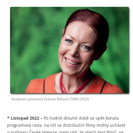
Kostýmní výtvarnice Evženie Rážová (1960-2022).
*
Listopad 2022
–
Po hodně dlouhé době se opět konala
programová rada, na níž se distribuční filmy mohly ucházet
o podporu České televize. Jsem rád, že všech šest filmů, se