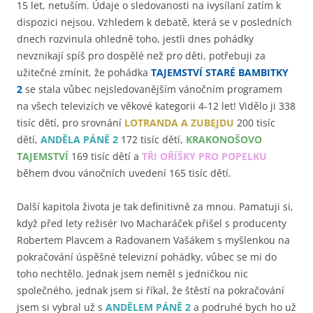
15 let, netuším. Údaje o sledovanosti na ivysílaní zatím k
dispozici nejsou. Vzhledem k debatě, která se v posledních
dnech rozvinula ohledně toho, jestli dnes pohádky
nevznikají spíš pro dospělé než pro děti, potřebuji za
užitečné zmínit, že pohádka
TAJEMSTVÍ STARÉ BAMBITKY
2
se stala vůbec nejsledovanějším vánočním programem
na všech televizích ve věkové kategorii 4-12 let! Vidělo ji 338
tisíc dětí, pro srovnání
LOTRANDA A ZUBEJDU
200 tisíc
dětí,
ANDĚLA PÁNĚ 2
172 tisíc dětí,
KRAKONOŠOVO
TAJEMSTVÍ
169 tisíc dětí a
TŘI OŘÍŠKY PRO POPELKU
během dvou vánočních uvedení 165 tisíc dětí.
Další kapitola života je tak definitivně za mnou. Pamatuji si,
když před lety režisér Ivo Macharáček přišel s producenty
Robertem Plavcem a Radovanem Vašákem s myšlenkou na
pokračování úspěšné televizní pohádky, vůbec se mi do
toho nechtělo. Jednak jsem neměl s jedničkou nic
společného, jednak jsem si říkal, že štěstí na pokračování
jsem si vybral už s
ANDĚLEM PÁNĚ 2
a podruhé bych ho už