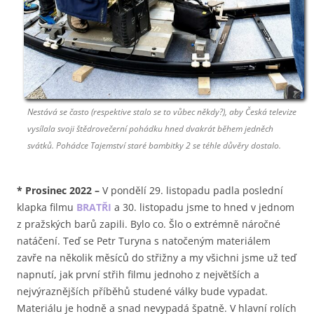
Nestává se často (respektive stalo se to vůbec někdy?), aby Česká televize
vysílala svoji štědrovečerní pohádku hned dvakrát během jedněch
svátků. Pohádce Tajemství staré bambitky 2 se téhle důvěry dostalo.
*
Prosinec 2022
–
V pondělí 29. listopadu padla poslední
klapka filmu
BRATŘI
a 30. listopadu jsme to hned v jednom
z pražských barů zapili. Bylo co. Šlo o extrémně náročné
natáčení. Teď se Petr Turyna s natočeným materiálem
zavře na několik měsíců do střižny a my všichni jsme už teď
napnutí, jak první střih filmu jednoho z největších a
nejvýraznějších příběhů studené války bude vypadat.
Materiálu je hodně a snad nevypadá špatně. V hlavní rolích