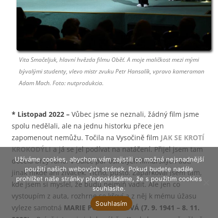
Vita Smačeljuk, hlavní hvězda filmu Oběť. A moje maličkost mezi mými
bývalými studenty, vlevo mistr zvuku Petr Hansalík, vpravo kameraman
Adam Mach. Foto: nutprodukcia.
*
Listopad 2022
–
Vůbec jsme se neznali, žádný film jsme
spolu nedělali, ale na jednu historku přece jen
zapomenout nemůžu. Točila na Vysočině film
JAK SE KROTÍ
KROKODÝLI
a já se jel podívat na natáčení. Přijel jsem tam
Užíváme cookies, abychom vám zajistili co možná nejsnadnější
docela brzy ráno. V dálce pár osiřelých filmařských aut,
použití našich webových stránek. Pokud budete nadále
jinak nikde ani živáček. Ticho, pusto. Zaparkoval jsem tam,
prohlížet naše stránky předpokládáme, že s použitím cookies
kde jsem si myslel, že budu nejmíň vadit. Ale jen co
souhlasíte.
vystoupím z auta, rozhrne se křoví a z něj k mému úžasu
Souhlasím
vyleze samotná
MARIE POLEDŇÁKOVÁ (7. 9. 1941 – 8. 11.