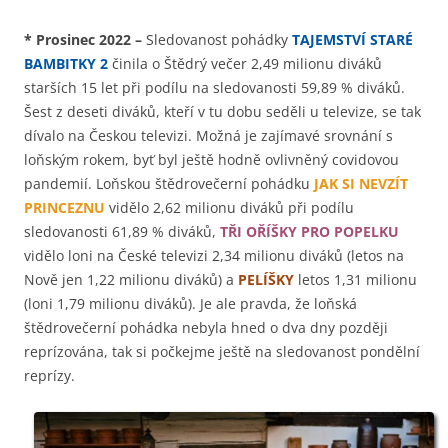
*
Prosinec 2022
–
Sledovanost pohádky
TAJEMSTVÍ STARÉ
BAMBITKY 2
činila o Štědrý večer 2,49 milionu diváků
starších 15 let při podílu na sledovanosti 59,89 % diváků.
Šest z deseti diváků, kteří v tu dobu seděli u televize, se tak
dívalo na Českou televizi. Možná je zajímavé srovnání s
loňským rokem, byť byl ještě hodně ovlivněný covidovou
pandemií. Loňskou štědrovečerní pohádku
JAK SI NEVZÍT
PRINCEZNU
vidělo 2,62 milionu diváků při podílu
sledovanosti 61,89 % diváků,
TŘI OŘÍŠKY PRO POPELKU
vidělo loni na České televizi 2,34 milionu diváků (letos na
Nově jen 1,22 milionu diváků) a
PELÍŠKY
letos 1,31 milionu
(loni 1,79 milionu diváků). Je ale pravda, že loňská
štědrovečerní pohádka nebyla hned o dva dny později
reprízována, tak si počkejme ještě na sledovanost pondělní
reprízy.