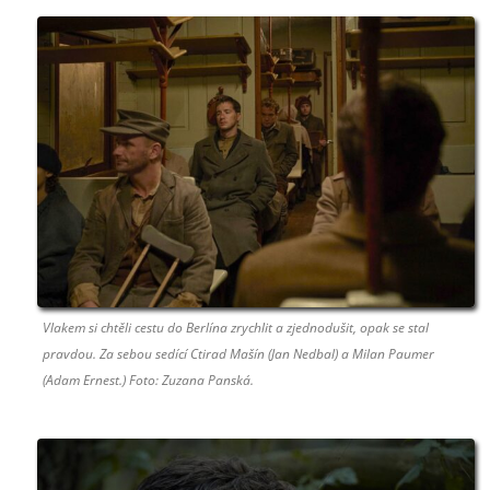
Vlakem si chtěli cestu do Berlína zrychlit a zjednodušit, opak se stal
pravdou. Za sebou sedící Ctirad Mašín (Jan Nedbal) a Milan Paumer
(Adam Ernest.) Foto: Zuzana Panská.