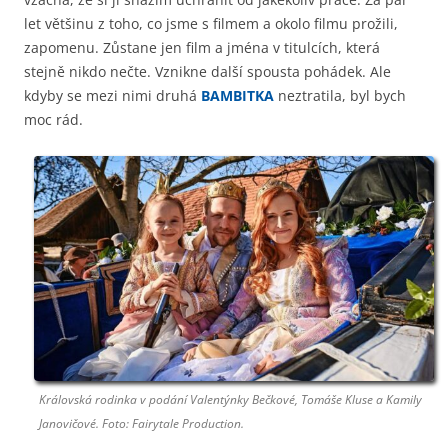
let většinu z toho, co jsme s filmem a okolo filmu prožili,
zapomenu. Zůstane jen film a jména v titulcích, která
stejně nikdo nečte. Vznikne další spousta pohádek. Ale
kdyby se mezi nimi druhá
BAMBITKA
neztratila, byl bych
moc rád.
Královská rodinka v podání Valentýnky Bečkové, Tomáše Kluse a Kamily
Janovičové. Foto: Fairytale Production.