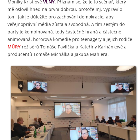
Moniky Kristlové
VLNY
. Přiznám se, že je to scénář, který
mě oslovil hned na první dobrou, protože mj. vypráví o
tom, jak je důležité pro zachování demokracie, aby
veřejnoprávní média zůstala svobodná. A tím šestým do
party je kombinovaná, tedy částečně hraná a částečně
animovaná, hororová komedie pro teenagery a jejich rodiče
MŮRY
režisérů Tomáše Pavlíčka a Kateřiny Karhánkové a
producentů Tomáše Michálka a Jakuba Mahlera.