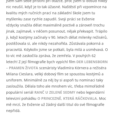
jsem sám sebe přistihl při otázce, proč jsem si dosud nikdy
nic neušil, když je to tak úžasné. Naštěstí při vzpomínce na
kvalitu mých ručních prací na základní škole jsem tu
myšlenku zase rychle zapudil. Svoji práci se Evženie
vždycky snažila dělat maximálně poctivě a zároveň trochu
jinak, zajímavě, v něčem posunout, nějak překvapit. Trápilo
ji, když kostýmy začínaly v 90. letech dělat milenky režisérů,
postěžovala si, ale nikdy nezahořkla. Zůstávala pokorná a
pracovitá. Kdykoliv jsme se potkali, byla milá a usměvavá. O
to víc mě zaskočila zpráva, že zemřela. V pouhých 62
letech! Z její filmografie bych vypíchl film
DER LEBENSBORN
– PRAMEN ŽIVOTA
scenáristy Vladimíra Körnera a režiséra
Milana Cieslara, velký dobový film se spoustou kostýmů a
uniforem. Minimálně za něj by si aspoň tu nominaci taky
zasloužila. Dělala toho ale mnohem víc, třeba mimořádně
populární seriál
RANČ U ZELENÉ SEDMY
nebo legendární
televizní pohádku
O PRINCEZNĚ, KTERÁ RÁČKOVALA.
Moc
mě mrzí, že Evženie už žádný další titul do své filmografie
nepřidá.