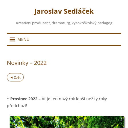
Jaroslav Sedláček
Kreativní producent, dramaturg, vysokoškolský pedagog
Přejít
MENU
k
obsahu
webu
Novinky – 2022
◄ Zpět
*
Prosinec 2022
–
Ať je ten nový rok lepší než ty roky
předchozí!