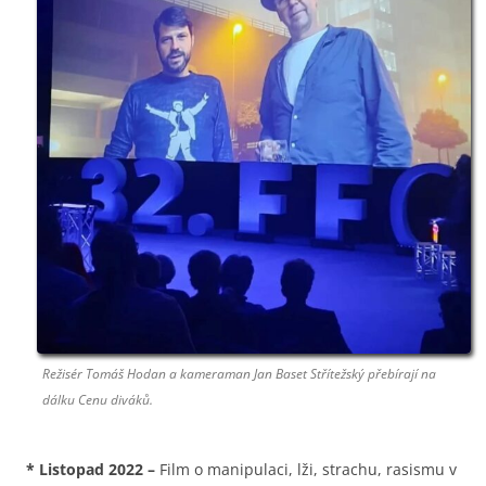
Režisér Tomáš Hodan a kameraman Jan Baset Střítežský přebírají na
dálku Cenu diváků.
*
Listopad 2022
–
Film o manipulaci, lži, strachu, rasismu v