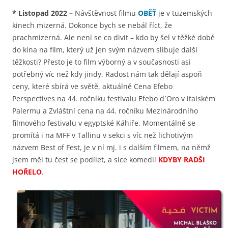
*
Listopad 2022
–
Návštěvnost filmu
OBĚŤ
je v tuzemských
kinech mizerná. Dokonce bych se nebál říct, že
prachmizerná. Ale není se co divit – kdo by šel v těžké době
do kina na film, který už jen svým názvem slibuje další
těžkosti? Přesto je to film výborný a v současnosti asi
potřebný víc než kdy jindy. Radost nám tak dělají aspoň
ceny, které sbírá ve světě, aktuálně Cena Efebo
Perspectives na 44. ročníku festivalu Efebo d´Oro v italském
Palermu a Zvláštní cena na 44. ročníku Mezinárodního
filmového festivalu v egyptské Káhiře. Momentálně se
promítá i na MFF v Tallinu v sekci s víc než lichotivým
názvem Best of Fest, je v ní mj. i s dalším filmem, na němž
jsem měl tu čest se podílet, a sice komedií
KDYBY RADŠI
HOŘELO
.