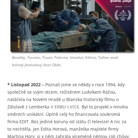
Benátky, Toronto, Pusan, Palermo, Istanbul, Káhira, Tallinn aneb
bohatý festivalový život Oběti.
*
Listopad 2022
–
Poznali jsme se někdy v roce 1994, kdy
společně se svým otcem, režisérem Ludvíkem Rážou,
natáčela na Novém Hradě u Blanska historický filmu o
Zdislavě z Lemberka
V ERBU LVICE
. Byl to projekt v mnoha
směrech unikátní. Úplně celý ho financovala soukromá
firma EDIT. Bez jediné koruny od státu či televize! A nic za
to nechtěla, jen Edita Horová, manželka majitele firmy
Martina Hory, si v něm zahrála víceméně němou roli chůvy.