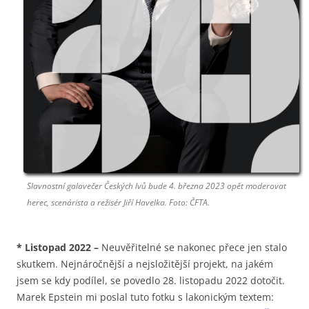
Slavnostní galavečer Českých lvů bude 4. března 2023 opět moderovat
herec, scenárista a režisér Jiří Havelka. Foto: ČFTA.
*
Listopad 2022
–
Neuvěřitelné se nakonec přece jen stalo
skutkem. Nejnáročnější a nejsložitější projekt, na jakém
jsem se kdy podílel, se povedlo 28. listopadu 2022 dotočit.
Marek Epstein mi poslal tuto fotku s lakonickým textem: