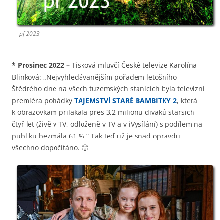
pf 2023
*
Prosinec 2022
–
Tisková mluvčí České televize Karolína
Blinková: „Nejvyhledávanějším pořadem letošního
Štědrého dne na všech tuzemských stanicích byla televizní
premiéra pohádky
TAJEMSTVÍ STARÉ BAMBITKY 2
, která
k obrazovkám přilákala přes 3,2 milionu diváků starších
čtyř let (živě v TV, odloženě v TV a v iVysílání) s podílem na
publiku bezmála 61 %.“ Tak teď už je snad opravdu
všechno dopočítáno. 🙂