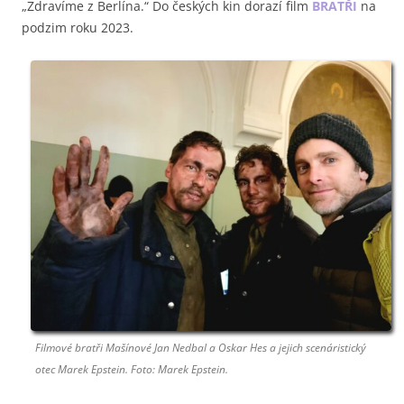
„Zdravíme z Berlína.“ Do českých kin dorazí film
BRATŘI
na
podzim roku 2023.
Filmové bratři Mašínové Jan Nedbal a Oskar Hes a jejich scenáristický
otec Marek Epstein. Foto: Marek Epstein.