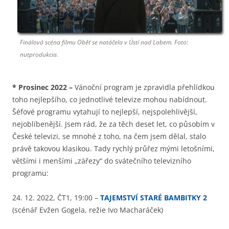
Finálová scéna filmu Oběť se natáčela v Ústí nad Labem. Foto:
nutprodukcia.
*
Prosinec 2022
–
Vánoční program je zpravidla přehlídkou
toho nejlepšího, co jednotlivé televize mohou nabídnout.
Šéfové programu vytahují to nejlepší, nejspolehlivější,
nejoblíbenější. Jsem rád, že za těch deset let, co působím v
České televizi, se mnohé z toho, na čem jsem dělal, stalo
právě takovou klasikou. Tady rychlý průřez mými letošními,
většími i menšími „zářezy“ do svátečního televizního
programu:
24. 12. 2022, ČT1, 19:00 –
TAJEMSTVÍ STARÉ BAMBITKY 2
(scénář Evžen Gogela, režie Ivo Macharáček)