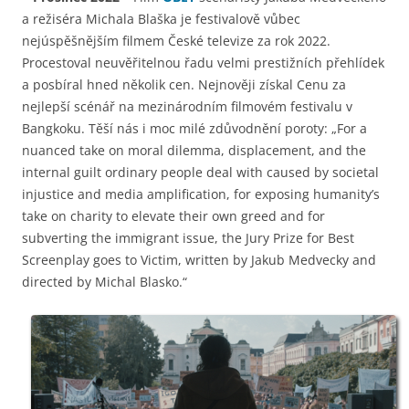
a režiséra Michala Blaška je festivalově vůbec
nejúspěšnějším filmem České televize za rok 2022.
Procestoval neuvěřitelnou řadu velmi prestižních přehlídek
a posbíral hned několik cen. Nejnověji získal Cenu za
nejlepší scénář na mezinárodním filmovém festivalu v
Bangkoku. Těší nás i moc milé zdůvodnění poroty: „For a
nuanced take on moral dilemma, displacement, and the
internal guilt ordinary people deal with caused by societal
injustice and media amplification, for exposing humanity’s
take on charity to elevate their own greed and for
subverting the immigrant issue, the Jury Prize for Best
Screenplay goes to Victim, written by Jakub Medvecky and
directed by Michal Blasko.“